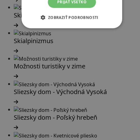
PRIJAŤ VŠETKO
Skialpove túry
ZOBRAZIŤ PODROBNOSTI
Skialpinizmus
Možnosti turistiky v zime
Sliezsky dom - Východná Vysoká
Sliezsky dom - Poľský hrebeň