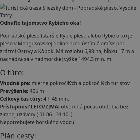
Odhaľte tajomstvo Rybieho oka!
Popradské pleso (staršie Rybie pleso alebo Rybie oko) je
pleso v Mengusovskej doline pred ústím Zlomísk pod
zrázmi Ostrvy a Kôpok. Má rozlohu 6,88 ha, hĺbku 17 m a
nachádza sa v nadmorskej výške 1494,3 m n. m.
O túre:
Vhodná pre:
mierne pokročilých a pokročilých turistov
Prevýšenie:
405 m
Celkový čas túry:
4 h 45 min.
Prístupnosť LETO/ZIMA:
otvorená počas obdobia bez
zimnej uzávery ( 01.06 - 31.10. )
Nepotrebujete horského vodcu
Plán cesty: