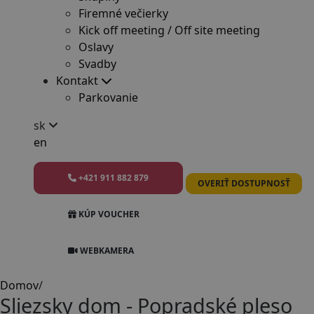
Firemné večierky
Kick off meeting / Off site meeting
Oslavy
Svadby
Kontakt
Parkovanie
sk
en
+421 911 882 879
OVERIŤ DOSTUPNOSŤ
KÚP VOUCHER
WEBKAMERA
Domov
/
Sliezsky dom - Popradské pleso