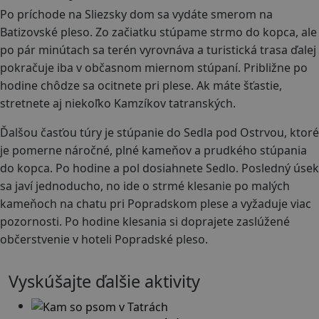
Po príchode na Sliezsky dom sa vydáte smerom na
Batizovské pleso. Zo začiatku stúpame strmo do kopca, ale
po pár minútach sa terén vyrovnáva a turistická trasa ďalej
pokračuje iba v občasnom miernom stúpaní. Približne po
hodine chôdze sa ocitnete pri plese. Ak máte šťastie,
stretnete aj niekoľko Kamzíkov tatranských.
Ďalšou časťou túry je stúpanie do Sedla pod Ostrvou, ktoré
je pomerne náročné, plné kameňov a prudkého stúpania
do kopca. Po hodine a pol dosiahnete Sedlo. Posledný úsek
sa javí jednoducho, no ide o strmé klesanie po malých
kameňoch na chatu pri Popradskom plese a vyžaduje viac
pozornosti. Po hodine klesania si doprajete zaslúžené
občerstvenie v hoteli Popradské pleso.
Vyskúšajte ďalšie aktivity