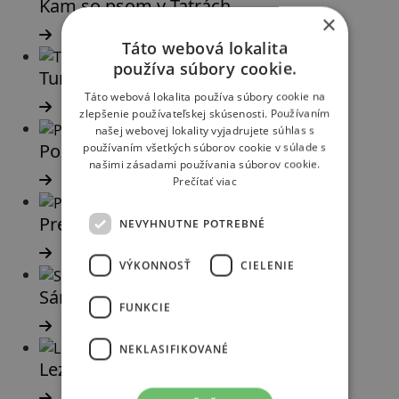
Kam so psom v Tatrách
×
Táto webová lokalita
používa súbory cookie.
Turistické uzávery
Táto webová lokalita používa súbory cookie na
zlepšenie používateľskej skúsenosti. Používaním
našej webovej lokality vyjadrujete súhlas s
Požičovňa zimnej výstroje
používaním všetkých súborov cookie v súlade s
našimi zásadami používania súborov cookie.
Prečítať viac
Prechádzky na snežniciach
NEVYHNUTNE POTREBNÉ
VÝKONNOSŤ
CIELENIE
Sánkovanie
FUNKCIE
NEKLASIFIKOVANÉ
Lezenie ľadopádov