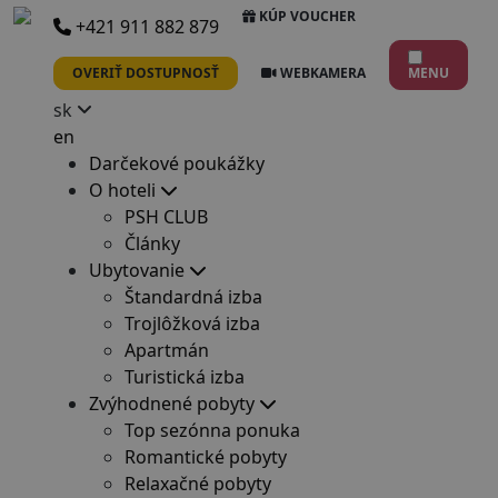
KÚP VOUCHER
+421 911 882 879
OVERIŤ DOSTUPNOSŤ
WEBKAMERA
MENU
sk
en
Darčekové poukážky
O hoteli
PSH CLUB
Články
Ubytovanie
Štandardná izba
Trojlôžková izba
Apartmán
Turistická izba
Zvýhodnené pobyty
Top sezónna ponuka
Romantické pobyty
Relaxačné pobyty