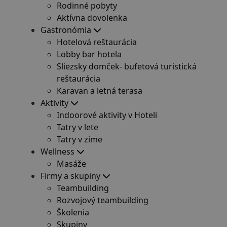
Rodinné pobyty
Aktívna dovolenka
Gastronómia
Hotelová reštaurácia
Lobby bar hotela
Sliezsky domček- bufetová turistická
reštaurácia
Karavan a letná terasa
Aktivity
Indoorové aktivity v Hoteli
Tatry v lete
Tatry v zime
Wellness
Masáže
Firmy a skupiny
Teambuilding
Rozvojový teambuilding
Školenia
Skupiny