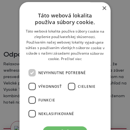
×
Táto webová lokalita
používa súbory cookie.
Táto webová lokalita používa súbory cookie na
zlepšenie používateľskej skúsenosti.
Používaním našej webovej lokality vyjadrujete
súhlas s používaním všetkých súborov cookie v
súlade s našimi zásadami používania súborov
Odpočinková miestnosť
cookie.
Prečítať viac
Relaxovať možno aj pohľadom na niečo krásne. O tom, že
wellness v Sliezskom dome je kvalitným relaxom, vás na záver
NEVYHNUTNE POTREBNÉ
presvedčí odpočinok v priestoroch s jedinečným výhľadom na
Velické pleso, okolité štíty a vodopád. Panoramatický výhľad na
VÝKONNOSŤ
CIELENIE
Vysoké Tatry a príjemný pocit po wellness sú ideálnou
kombináciou, ako zavŕšiť akýkoľvek deň v najvyššie položenom
FUNKCIE
hoteli na Slovensku.
NEKLASIFIKOVANÉ