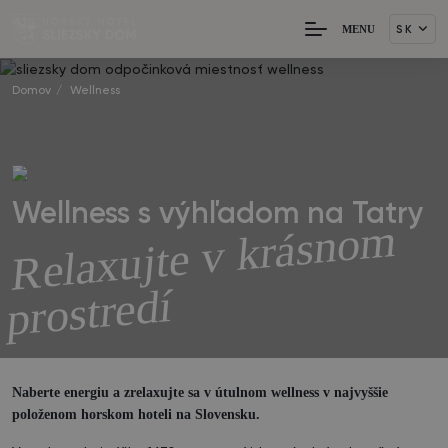
MENU
SK
Domov
/
Wellness
Wellness s výhľadom na Tatry
Rela
x
ujte
v
krás
n
o
m
pr
ostre
dí
Naberte energiu a zrelaxujte sa v útulnom wellness v najvyššie
položenom horskom hoteli na Slovensku.