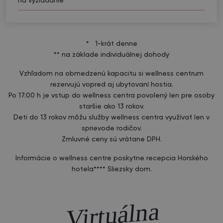
na vyžiadanie
* 1-krát denne
** na základe individuálnej dohody
Vzhľadom na obmedzenú kapacitu si wellness centrum
rezervujú vopred aj ubytovaní hostia.
Po 17:00 h je vstup do wellness centra povolený len pre osoby
staršie ako 13 rokov.
Deti do 13 rokov môžu služby wellness centra využívať len v
sprievode rodičov.
Zmluvné ceny sú vrátane DPH.
Informácie o wellness centre poskytne recepcia Horského
hotela**** Sliezsky dom.
Virt
uál
na
pre
hlia
d