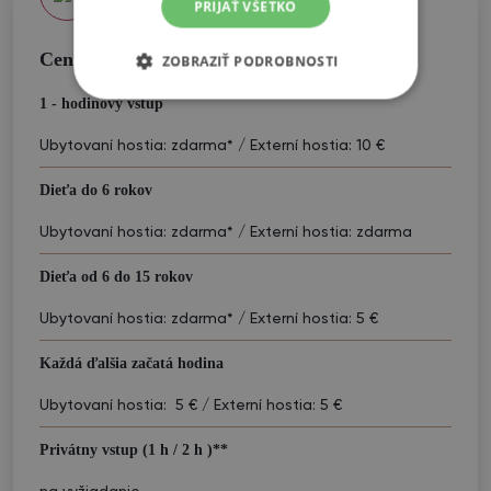
PRIJAŤ VŠETKO
Cenník vstupov do wellness
ZOBRAZIŤ PODROBNOSTI
1 - hodinový vstup
Ubytovaní hostia: zdarma* / Externí hostia: 10 €
Dieťa do 6 rokov
Ubytovaní hostia: zdarma* / Externí hostia: zdarma
Dieťa od 6 do 15 rokov
Ubytovaní hostia: zdarma* / Externí hostia: 5 €
Každá ďalšia začatá hodina
Ubytovaní hostia: 5 € / Externí hostia: 5 €
Privátny vstup (1 h / 2 h )**