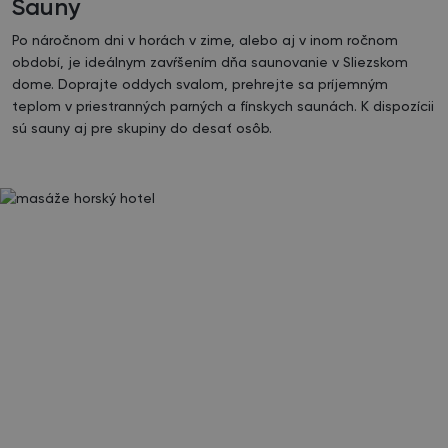
Sauny
Po náročnom dni v horách v zime, alebo aj v inom ročnom
období, je ideálnym zavŕšením dňa saunovanie v Sliezskom
dome. Doprajte oddych svalom, prehrejte sa príjemným
teplom v priestranných parných a fínskych saunách. K dispozícii
sú sauny aj pre skupiny do desať osôb.