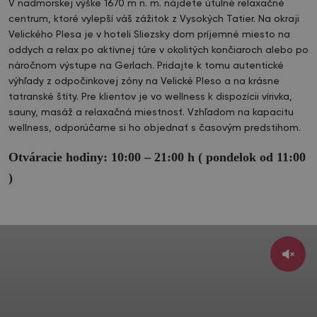
V nadmorskej výške 1670 m n. m. nájdete útulné relaxačné
centrum, ktoré vylepší váš zážitok z Vysokých Tatier. Na okraji
Velického Plesa je v hoteli Sliezsky dom príjemné miesto na
oddych a relax po aktívnej túre v okolitých končiaroch alebo po
náročnom výstupe na Gerlach. Pridajte k tomu autentické
výhľady z odpočinkovej zóny na Velické Pleso a na krásne
tatranské štíty. Pre klientov je vo wellness k dispozícii vírivka,
sauny, masáž a relaxačná miestnosť. Vzhľadom na kapacitu
wellness, odporúčame si ho objednať s časovým predstihom.
Otváracie hodiny: 10:00 – 21:00 h ( pondelok od 11:00
)