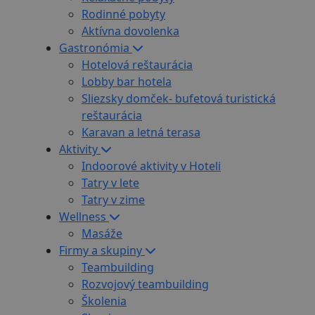
Rodinné pobyty
Aktívna dovolenka
Gastronómia
Hotelová reštaurácia
Lobby bar hotela
Sliezsky domček- bufetová turistická
reštaurácia
Karavan a letná terasa
Aktivity
Indoorové aktivity v Hoteli
Tatry v lete
Tatry v zime
Wellness
Masáže
Firmy a skupiny
Teambuilding
Rozvojový teambuilding
Školenia