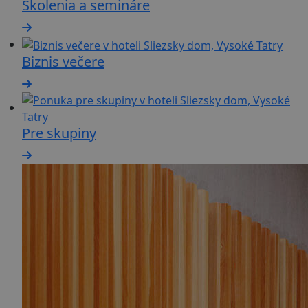
Školenia a semináre
Biznis večere
Pre skupiny