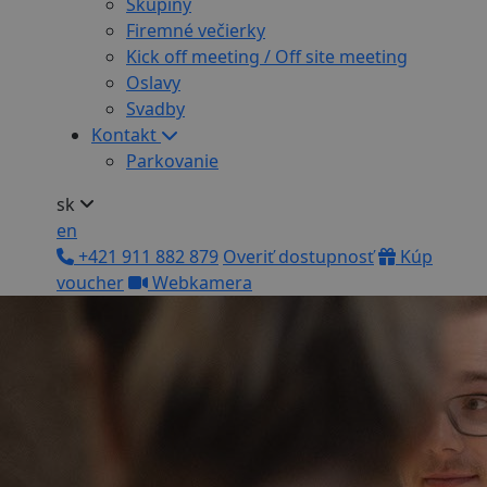
Skupiny
Firemné večierky
Kick off meeting / Off site meeting
Oslavy
Svadby
Kontakt
Parkovanie
sk
en
+421 911 882 879
Overiť dostupnosť
Kúp
voucher
Webkamera