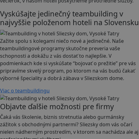
večierok, v našom hoteli poskytneme prvotriedne služby.
Vyskúšajte jedinečný teambuilding v
najvyššie položenom hoteli na Slovensku
Zažite spolu s kolegami niečo nové a jedinečné. Naše
teambuildingové programy skutočne preveria vaše
schopnosti a dokážu z vás dostať to najlepšie. V
podmienkach kde si vyskúšate “bojovať o prežitie” pre vás
pripravíme skvelý program, po ktorom na vás budú čakať
výborné špeciality a dobrá zábava v Sliezskom dome.
Viac o teambuildingu
Objavte ďalšie možnosti pre firmy
Čaká vás školenie, biznis stretnutia alebo gurmánsky
zážitok s obchodnými partnermi? Sliezsky dom vás očarí
nielen nádherným prostredím, v ktorom sa nachádza ale aj