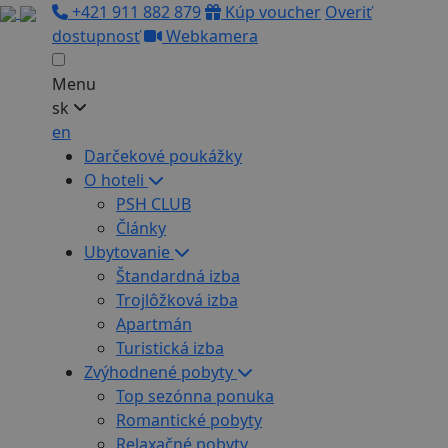
+421 911 882 879
Kúp voucher
Overiť
dostupnosť
Webkamera
Menu
sk
en
Darčekové poukážky
O hoteli
PSH CLUB
Články
Ubytovanie
Štandardná izba
Trojlôžková izba
Apartmán
Turistická izba
Zvýhodnené pobyty
Top sezónna ponuka
Romantické pobyty
Relaxačné pobyty