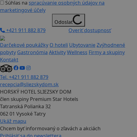
Súhlas na
spracúvanie osobných údajov na
marketingové účely
Odoslať
+421 911 882 879
Overiť dostupnosť
Darčekové poukážky
O hoteli
Ubytovanie
Zvýhodnené
pobyty
Gastronómia
Aktivity
Wellness
Firmy a skupiny
Kontakt
Tel. +421 911 882 879
recepcia@sliezskydom.sk
HORSKÝ HOTEL SLIEZSKY DOM
člen skupiny Premium Star Hotels
Tatranská Polianka 32
062 01 Vysoké Tatry
Ukáž mapu
Chcem byť informovaný o zľavách a akciách
Prihlásiť sa do newslettera