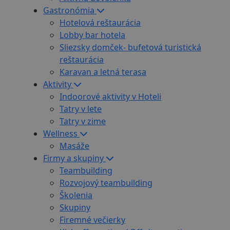
Gastronómia
Hotelová reštaurácia
Lobby bar hotela
Sliezsky domček- bufetová turistická
reštaurácia
Karavan a letná terasa
Aktivity
Indoorové aktivity v Hoteli
Tatry v lete
Tatry v zime
Wellness
Masáže
Firmy a skupiny
Teambuilding
Rozvojový teambuilding
Školenia
Skupiny
Firemné večierky