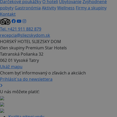
Darčekové poukážky
O hoteli
Ubytovanie
Zvýhodnené
pobyty
Gastronómia
Aktivity
Wellness
Firmy a skupiny
Kontakt
Tel. +421 911 882 879
recepcia@sliezskydom.sk
HORSKÝ HOTEL SLIEZSKY DOM
člen skupiny Premium Star Hotels
Tatranská Polianka 32
062 01 Vysoké Tatry
Ukáž mapu
Chcem byť informovaný o zľavách a akciách
Prihlásiť sa do newslettera
U nás môžete platiť:
Kvalita pitnej vody