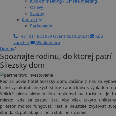
Kick off meeting / Off site meeting
Oslavy
Svadby
Kontakt
Parkovanie
+421 911 882 879
Overiť dostupnosť
Kúp
voucher
Webkamera
Domov
/
Spoznajte rodinu, do ktorej patrí
Sliezsky dom
Keď sa povie hotel Sliezsky dom, väčšine z nás sa vybaví
ticho vysokotatranských štítov, ranná káva s výhľadom na
Velické pleso alebo milión možností na turistiku. Je to
miesto, kde sa zastaví čas. Aby však takýto unikátny
priestor mohol fungovať, rásť a neustále zvyšovať svoj
štandard, potrebuje silné a stabilné zázemie.