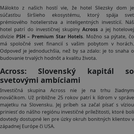
Málokto z našich hostí vie, že hotel Sliezsky dom je
súčasťou širšieho ekosystému, ktorý spája svet
prémiového hotelierstva a inteligentných investícií. Náš
hotel patrí do investičnej skupiny
Across
a jej hotelovej
divízie
PSH – Premium Star Hotels
. Možno sa pýtate, č
má spoločné svet financií s vašim pobytom v horách.
Odpoveď je jednoduchšia, než by sa zdalo: je to snaha o
budovanie trvalých hodnôt a kvalitu života.
Across: Slovenský kapitál so
svetovými ambíciami
Investičná skupina Across nie je na trhu žiadnym
nováčikom. Už približne 25 rokov patrí k lídrom v správe
majetku na Slovensku. Jej príbeh sa začal písať s víziou
priniesť do nášho regiónu investičné príležitosti, ktoré boli
dovtedy dostupné len pre úzky okruh bonitných klientov v
západnej Európe či USA.