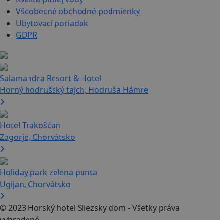
Všeobecné obchodné podmienky
Ubytovací poriadok
GDPR
Salamandra Resort & Hotel
Horný hodrušský tajch, Hodruša Hámre
Hotel Trakošćan
Zagorje, Chorvátsko
Holiday park zelena punta
Ugljan, Chorvátsko
© 2023 Horský hotel Sliezsky dom - Všetky práva
vyhradené