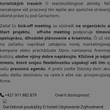
turistických trasách
či teambuildingové aktivity. Nič
nenakopne váš pracovný tím lepšie ako spoločne strávený
víkend práve tu pod Gerlachom.
Zatiaľ čo
kick-off meeting
sa sústredí
na organizáciu a
štart projektu
,
off-site meeting
podporuje
tímovú
spoluprácu, dlhodobé plánovanie a kreativitu
. Či už st
na začiatku napríklad zahájenia novej marketingovej
kampane alebo prechádzate fázou nastavenia firemnej
kultúry,
obidve výzvy dobre naplánujte
.
Kľúčové je nájs
miesto, ktoré svojou flexibilnosťou uspokojí váš tím
a
vašu
pracovnú agendu
. A preto zvoľte Sliezsky dom ako
vašu ďalšiu destináciu na ceste k ešte viac prosperujúcej
firme.
+421 911 882 879
Overiť dostupnosť
Darčekové poukážky
O hoteli
Ubytovanie
Zvýhodnené