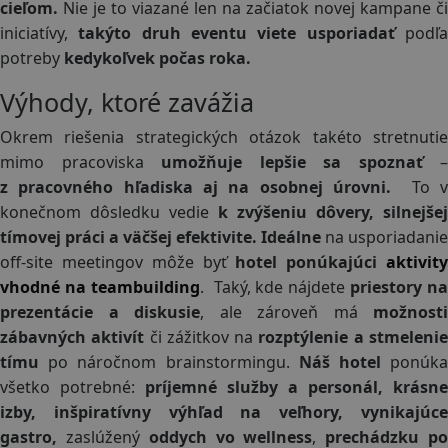
cieľom.
Nie je to viazané len na začiatok novej kampane či
iniciatívy,
takýto druh eventu viete usporiadať
podľ
potreby
kedykoľvek počas roka.
Výhody, ktoré zavážia
Okrem riešenia strategických otázok takéto stretnutie
mimo pracoviska
umožňuje lepšie sa spoznať
–
z pracovného hľadiska
aj na osobnej úrovni.
To 
konečnom dôsledku vedie
k zvýšeniu dôvery, silnejšej
tímovej práci a väčšej efektivite.
Ideálne
na usporiadanie
off-site meetingov môže byť
hotel ponúkajúci
aktivit
vhodné na teambuilding
. Taký, kde nájdete
priestory na
prezentácie a diskusie
, ale zároveň má
možnosti
zábavných aktivít
či zážitkov na
rozptýlenie a stmeleni
tímu
po náročnom brainstormingu.
Náš hotel
ponúk
všetko potrebné:
príjemné služby a personál, krásne
izby, inšpiratívny výhľad na veľhory, vynikajúce
gastro,
zaslúžený
oddych vo wellness
,
prechádzku p