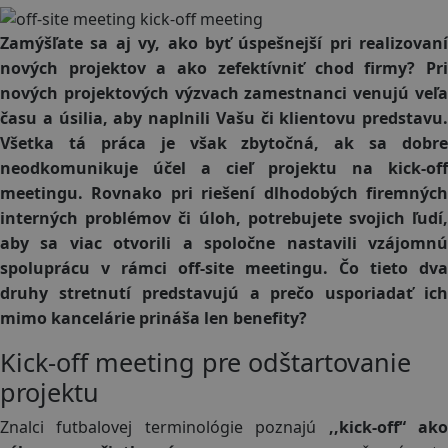
Zamýšľate sa aj vy, ako byť úspešnejší pri realizovaní
nových projektov a ako zefektívniť chod firmy? Pri
nových projektových výzvach zamestnanci venujú veľa
času a úsilia, aby naplnili Vašu či klientovu predstavu.
Všetka tá práca je však zbytočná, ak sa dobre
neodkomunikuje účel a cieľ projektu na kick-off
meetingu. Rovnako pri riešení dlhodobých firemných
interných problémov či úloh, potrebujete svojich ľudí,
aby sa viac otvorili a spoločne nastavili vzájomnú
spoluprácu v rámci off-site meetingu. Čo tieto dva
druhy stretnutí predstavujú a prečo usporiadať ich
mimo kancelárie prináša len benefity?
Kick-off meeting pre odštartovanie
projektu
Znalci futbalovej terminológie poznajú
,,kick-off“ ak