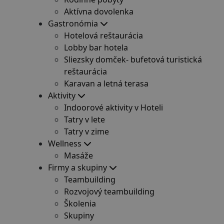
Aktívna dovolenka
Gastronómia
Hotelová reštaurácia
Lobby bar hotela
Sliezsky domček- bufetová turistická
reštaurácia
Karavan a letná terasa
Aktivity
Indoorové aktivity v Hoteli
Tatry v lete
Tatry v zime
Wellness
Masáže
Firmy a skupiny
Teambuilding
Rozvojový teambuilding
Školenia
Skupiny